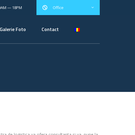
 9AM — 18PM
Office
Galerie Foto
Contact
ra de logistica va ofera consultanta si va pune la