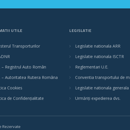
MATII UTILE
LEGISLATIE
sterul Transporturilor
Legislatie nationala ARR
ADNR
Legislatie nationala ISCTR
 – Registrul Auto Român
Reglementari U.E.
 – Autoritatea Rutiera Româna
Conventia transportului de m
tica Cookies
Legislatie nationala generala
tica de Confidențialitate
Urmăriți expedierea dvs.
le Rezervate