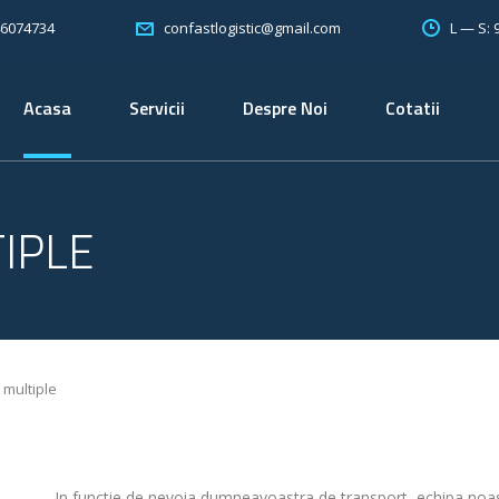
46074734
L — S:
confastlogistic@gmail.com
Acasa
Servicii
Despre Noi
Cotatii
IPLE
 multiple
In functie de nevoia dumneavoastra de transport, echipa noast