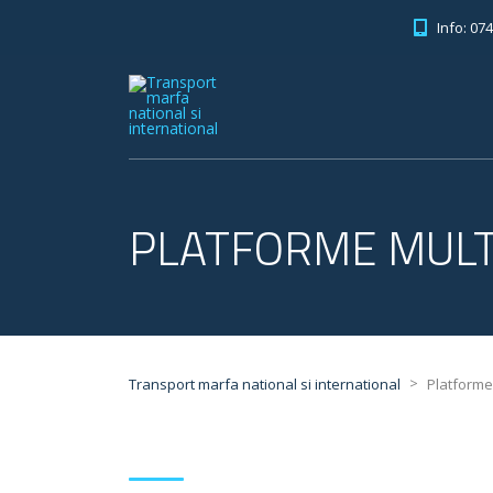
Info: 07
PLATFORME MULT
>
Transport marfa national si international
Platforme