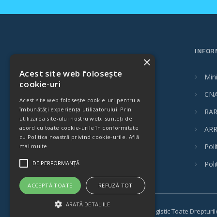
INFOR
×
Acest site web folosește
Mini
cookie-uri
CN
Acest site web folosește cookie-uri pentru a
îmbunătăți experiența utilizatorului. Prin
RAR
utilizarea site-ului nostru web, sunteți de
acord cu toate cookie-urile în conformitate
ARR
cu Politica noastră privind cookie-urile.
Află
Poli
mai multe
DE PERFORMANȚĂ
Poli
ACCEPTĂ TOATE
REFUZĂ TOT
ARATĂ DETALIILE
Copyright © 2011-2022 Confast Logistic Toate Drepturi